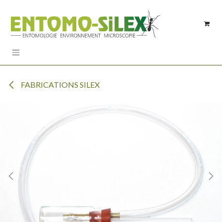
Se rendre au contenu
FABRICATIONS SILEX