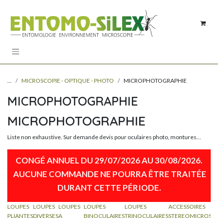
Se rendre au contenu
...
MICROSCOPIE - OPTIQUE - PHOTO
MICROPHOTOGRAPHIE
MICROPHOTOGRAPHIE
MICROPHOTOGRAPHIE
Liste non exhaustive. Sur demande devis pour oculaires photo, montures…
CONGÉ ANNUEL DU 29/07/2026 AU 30/08/2026.
AUCUNE COMMANDE NE POURRA ÊTRE TRAITÉE
DURANT CETTE PÉRIODE​.
LOUPES
LOUPES
LOUPES
LOUPES
LOUPES
ACCESSOIRES
PLIANTES
DIVERSES
A
BINOCULAIRES
TRINOCULAIRES
STEREOMICROSC