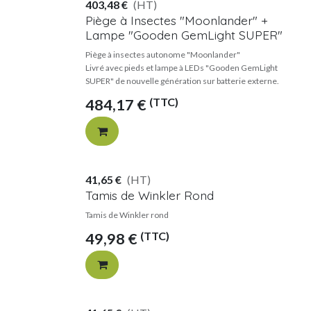
403,48
€
(HT)
Piège à Insectes "Moonlander" +
Lampe "Gooden GemLight SUPER"
Piège à insectes autonome "Moonlander"
Livré avec pieds et lampe à LEDs "Gooden GemLight
SUPER" de nouvelle génération sur batterie externe.
(TTC)
484,17
€
41,65
€
(HT)
Tamis de Winkler Rond
Tamis de Winkler rond
(TTC)
49,98
€