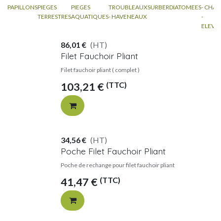
PAPILLONS
PIEGES
PIEGES
TROUBLEAUX
SURBER
DIATOMEES
- CHAS
TERRESTRES
AQUATIQUES
- HAVENEAUX
-
ELEVA
86,01
€
(HT)
Filet Fauchoir Pliant
Filet fauchoir pliant ( complet )
(TTC)
103,21
€
34,56
€
(HT)
Poche Filet Fauchoir Pliant
Poche de rechange pour filet fauchoir pliant
(TTC)
41,47
€