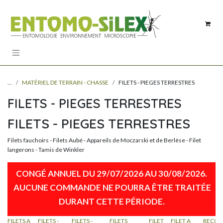
Se rendre au contenu
...
MATÉRIEL DE TERRAIN - CHASSE
FILETS - PIEGES TERRESTRES
FILETS - PIEGES TERRESTRES
FILETS - PIEGES TERRESTRES
Filets fauchoirs - Filets Aubé - Appareils de Moczarski et de Berlèse - Filet
langerons - Tamis de Winkler
CONGÉ ANNUEL DU 29/07/2026 AU 30/08/2026.
AUCUNE COMMANDE NE POURRA ÊTRE TRAITÉE
DURANT CETTE PÉRIODE​.
FILETS A
FILETS -
FILETS -
FILETS
FILET
FILET A
RECOL