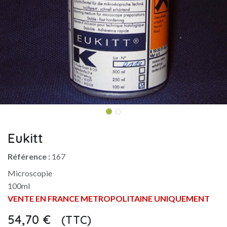
Eukitt
Référence :
167
Microscopie
100ml
VENTE EN FRANCE METROPOLITAINE UNIQUEMENT
54,70
€
(TTC)
​