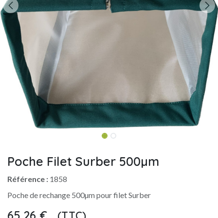
Poche Filet Surber 500µm
Référence :
1858
Poche de rechange 500µm pour filet Surber
65,26
€
(TTC)
​