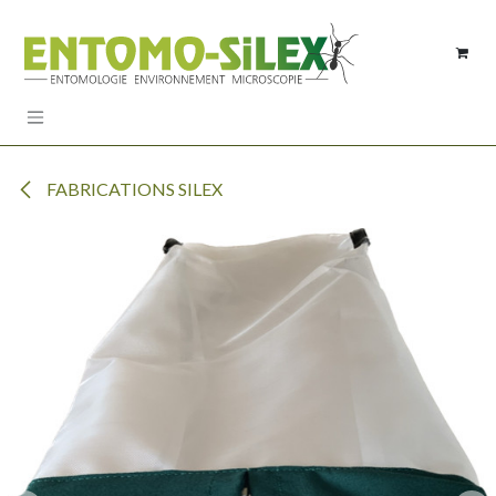
Se rendre au contenu
FABRICATIONS SILEX