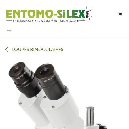
Se rendre au contenu
LOUPES BINOCULAIRES