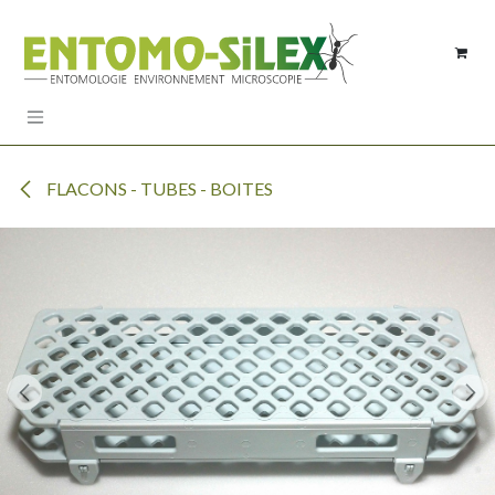
Se rendre au contenu
FLACONS - TUBES - BOITES