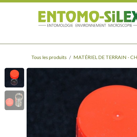
Se rendre au contenu
MATÉRIEL DE TERRAIN - CHASSE
ÉTUDE - LABORATOIR
Tous les produits
MATÉRIEL DE TERRAIN - C