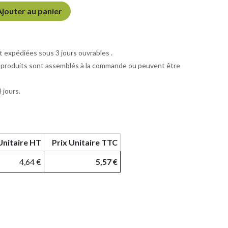
jouter au panier
xpédiées sous 3 jours ouvrables .
 produits sont assemblés à la commande ou peuvent être
 jours.
Unitaire HT
Prix Unitaire TTC
4,64
€
5,57
€