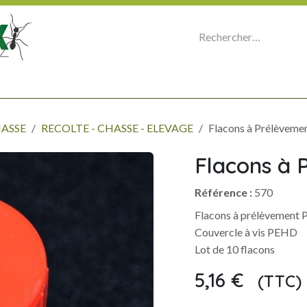
E
MICROSCOPIE - OPTIQUE - PHOTO
ORGANISER SA COLLECTION
P
HASSE
RECOLTE - CHASSE - ELEVAGE
Flacons à Prélèvemen
Flacons à 
Référence :
570
Flacons à prélèvement 
Couvercle à vis PEHD
Lot de 10 flacons
5,16
€
(TTC)
​