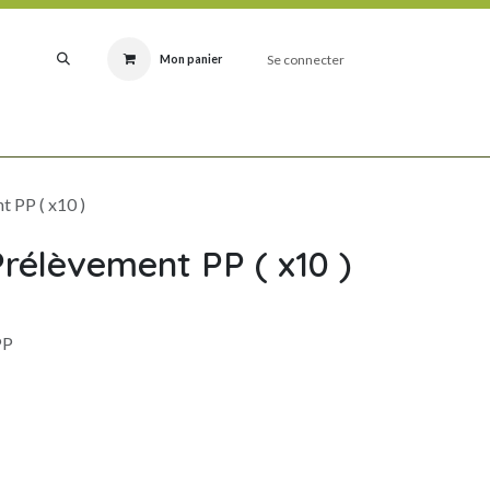
Se connecter
Mon panier
RODUITS
IDÉES CADEAUX NATURE
NOUVEAUTÉS
FABRICATIONS SILEX
t PP ( x10 )
Prélèvement PP ( x10 )
PP