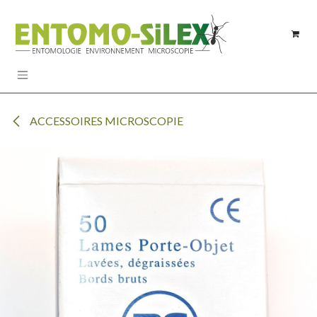
Se rendre au contenu
ACCESSOIRES MICROSCOPIE