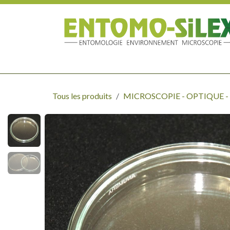
Se rendre au contenu
MATÉRIEL DE TERRAIN - CHASSE
ÉTUDE - LABORATOIR
Tous les produits
MICROSCOPIE - OPTIQUE 