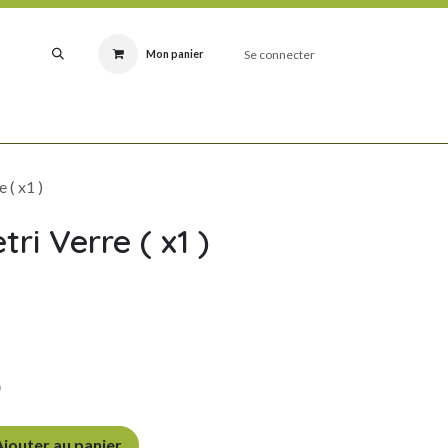
Se connecter
Mon panier
RODUITS
IDÉES CADEAUX NATURE
NOUVEAUTÉS
FABRICATIONS SILEX
 ( x1 )
tri Verre ( x1 )
)
jouter au panier