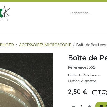
E
MICROSCOPIE - OPTIQUE - PHOTO
ORGANISER SA COLLECTION
P
- PHOTO
ACCESSOIRES MICROSCOPIE
Boîte de Petri Verre
Boîte de Pe
Référence :
561
Boîte de Petri verre
Option: diamètre
2,50
€
(TTC
​
A