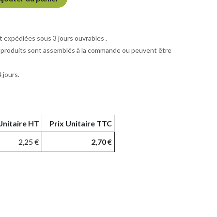
xpédiées sous 3 jours ouvrables .
 produits sont assemblés à la commande ou peuvent être
 jours.
Unitaire HT
Prix Unitaire TTC
2,25
€
2,70
€