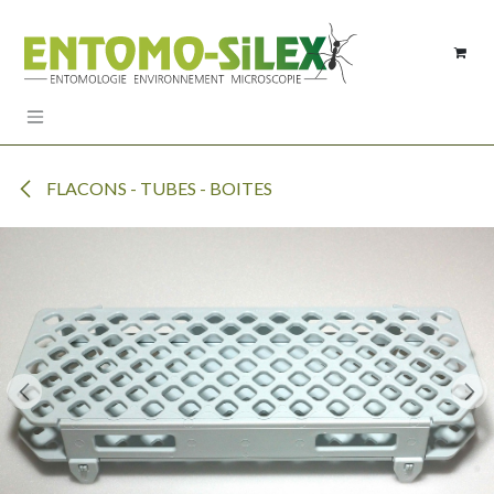
Se rendre au contenu
FLACONS - TUBES - BOITES