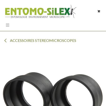
Se rendre au contenu
ACCESSOIRES STEREOMICROSCOPES