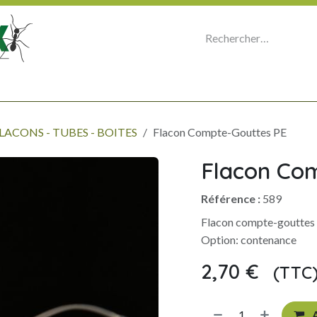
E
MICROSCOPIE - OPTIQUE - PHOTO
ORGANISER SA COLLECTION
P
LACONS - TUBES - BOITES
Flacon Compte-Gouttes PE
Flacon Co
Référence :
589
Flacon compte-gouttes
Option: contenance
2,70
€
(TTC
​
A