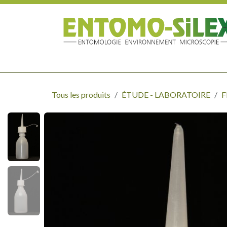
Se rendre au contenu
MATÉRIEL DE TERRAIN - CHASSE
ÉTUDE - LABORATOIR
Tous les produits
ÉTUDE - LABORATOIRE
F