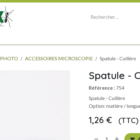
E
MICROSCOPIE - OPTIQUE - PHOTO
ORGANISER SA COLLECTION
P
- PHOTO
ACCESSOIRES MICROSCOPIE
Spatule - Cuillère
Spatule - C
Référence :
754
Spatule - Cuillère
Option: matière / longu
1,26
€
(TTC)
​
A