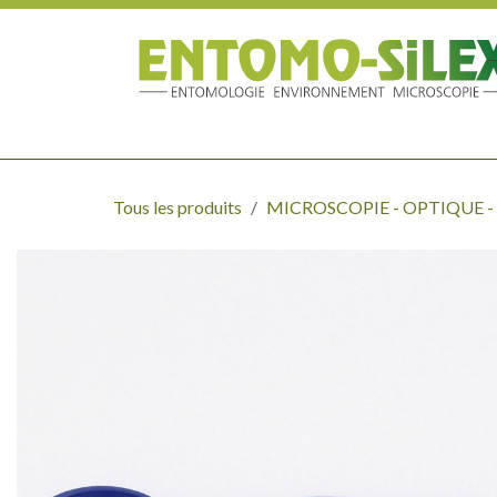
Se rendre au contenu
MATÉRIEL DE TERRAIN - CHASSE
ÉTUDE - LABORATOIR
Tous les produits
MICROSCOPIE - OPTIQUE 