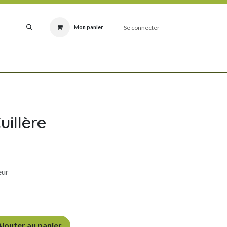
Se connecter
Mon panier
RODUITS
IDÉES CADEAUX NATURE
NOUVEAUTÉS
FABRICATIONS SILEX
uillère
eur
jouter au panier