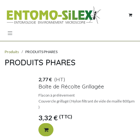
Se rendre au contenu
Produits
PRODUITS PHARES
PRODUITS PHARES
2,77
€
(HT)
Boîte de Récolte Grillagée
Flacon à prélèvement
Couvercle grillagé ( Nylon filtrant de vide de maille 800µm
)
(TTC)
3,32
€