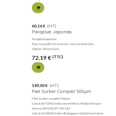
60,16
€
(HT)
Parapluie Japonais
Parapluie japonais
Pour recueillir les insectes sous les branches
Option: dimensions
(TTC)
72,19
€
149,00
€
(HT)
Filet Surber Complet 500µm
Filet Surber complet 500µm
Calcul de l'I2M2 Indice Invertébrés Multimétrique -
Norme AFNOR NF T90-333
Calcul de l'IBGN Indice Biologique Global Normalisé -