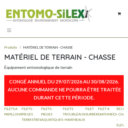
Se rendre au contenu
Produits
MATÉRIEL DE TERRAIN - CHASSE
MATÉRIEL DE TERRAIN - CHASSE
Équipement entomologique de terrain
CONGÉ ANNUEL DU 29/07/2026 AU 30/08/2026.
AUCUNE COMMANDE NE POURRA ÊTRE TRAITÉE
DURANT CETTE PÉRIODE​.
FILETS A
FILETS -
FILETS -
FILETS
FILET
FILET A
RECOL
PAPILLONS
PIEGES
PIEGES
TROUBLEAUX
SURBER
DIATOMEES
- CHAS
TERRESTRES
AQUATIQUES
- HAVENEAUX
-
ELEVA