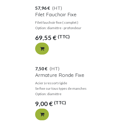
57,96
€
(HT)
Filet Fauchoir Fixe
Filet fauchoir fixe ( complet )
Option: diamètre - profondeur
(TTC)
69,55
€
7,50
€
(HT)
Armature Ronde Fixe
Acier à ressort rigide
Se fixe sur tous types de manches
Option: diamètre
(TTC)
9,00
€