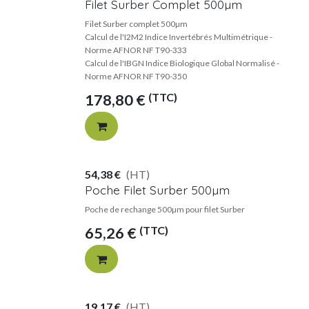
Filet Surber Complet 500µm
Filet Surber complet 500µm
Calcul de l'I2M2 Indice Invertébrés Multimétrique -
Norme AFNOR NF T90-333
Calcul de l'IBGN Indice Biologique Global Normalisé -
Norme AFNOR NF T90-350
(TTC)
178,80
€
54,38
€
(HT)
Poche Filet Surber 500µm
Poche de rechange 500µm pour filet Surber
(TTC)
65,26
€
19,17
€
(HT)