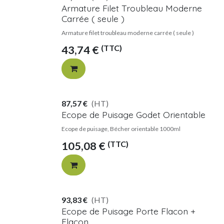
Armature Filet Troubleau Moderne
Carrée ( seule )
Armature filet troubleau moderne carrée ( seule )
(TTC)
43,74
€
87,57
€
(HT)
Ecope de Puisage Godet Orientable
Ecope de puisage, Bécher orientable 1000ml
(TTC)
105,08
€
93,83
€
(HT)
Ecope de Puisage Porte Flacon +
Flacon