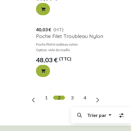
40,03
€
(HT)
Poche Filet Troubleau Nylon
Poche filet troubleau nylon
Option: vide de maille
(TTC)
48,03
€
1
2
3
4
Trier par