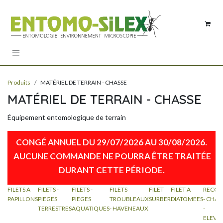
Se rendre au contenu
Produits
MATÉRIEL DE TERRAIN - CHASSE
MATÉRIEL DE TERRAIN - CHASSE
Équipement entomologique de terrain
CONGÉ ANNUEL DU 29/07/2026 AU 30/08/2026.
AUCUNE COMMANDE NE POURRA ÊTRE TRAITÉE
DURANT CETTE PÉRIODE​.
FILETS A
FILETS -
FILETS -
FILETS
FILET
FILET A
RECOL
PAPILLONS
PIEGES
PIEGES
TROUBLEAUX
SURBER
DIATOMEES
- CHAS
TERRESTRES
AQUATIQUES
- HAVENEAUX
-
ELEVA